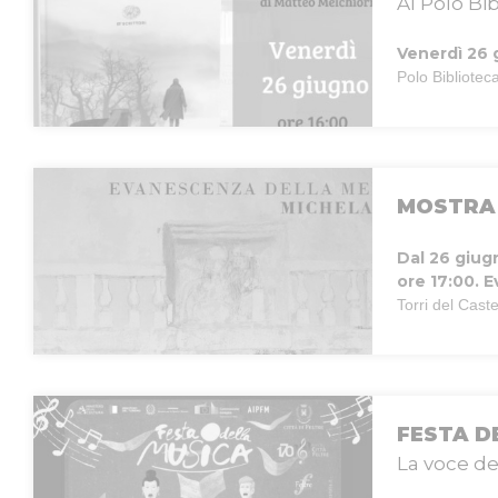
Al Polo Bib
Venerdì 26 
Polo Biblioteca
MOSTRA 
Dal 26 giug
ore 17:00.
E
Torri del Caste
FESTA D
La voce de