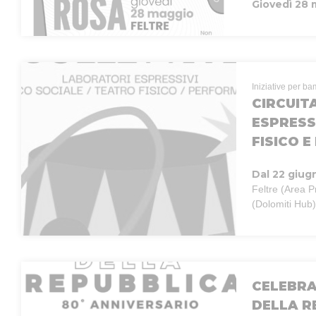
Giovedì 28
Iniziative per ba
CIRCUIT
ESPRESS
FISICO 
Dal 22 giug
Feltre (Area P
(Dolomiti Hub)
CELEBRA
DELLA R