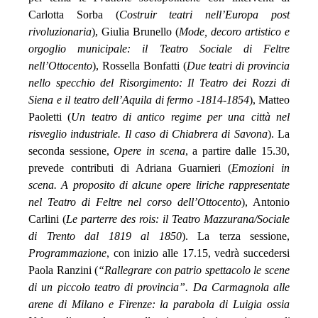
Carlotta Sorba (
Costruir teatri nell’Europa post
rivoluzionaria
), Giulia Brunello (
Mode, decoro artistico e
orgoglio municipale: il Teatro Sociale di Feltre
nell’Ottocento
), Rossella Bonfatti (
Due teatri di provincia
nello specchio del Risorgimento: Il Teatro dei Rozzi di
Siena e il teatro dell’Aquila di fermo -1814-1854
), Matteo
Paoletti (
Un teatro di antico regime per una città nel
risveglio industriale. Il caso di Chiabrera di Savona
). La
seconda sessione,
Opere in scena
, a partire dalle 15.30,
prevede contributi di Adriana Guarnieri (
Emozioni in
scena. A proposito di alcune opere liriche rappresentate
nel Teatro di Feltre nel corso dell’Ottocento
), Antonio
Carlini (
Le parterre des rois: il Teatro Mazzurana/Sociale
di Trento dal 1819 al 1850
). La terza sessione,
Programmazione
, con inizio alle 17.15, vedrà succedersi
Paola Ranzini (
“Rallegrare con patrio spettacolo le scene
di un piccolo teatro di provincia”. Da Carmagnola alle
arene di Milano e Firenze: la parabola di Luigia ossia