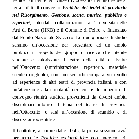
Fenice” di Feltre. Al Museo Diocesano Belluno Feltre si
terrà infatti il convegno
Pratiche dei teatri di provincia
nel Risorgimento. Gestione, scena, musica, pubblico e
repertori
, nato dalla collaborazione tra l’Università delle
Arti di Berna (HKB) e il Comune di Feltre, e finanziato
dal Fondo Nazionale Svizzero. Le due giornate di studio
saranno un’occasione per presentare ad un ampio
pubblico il progetto del gruppo di ricerca che intende
studiare e valorizzare il teatro della città di Feltre
nell’Ottocento (amministrazione, repertorio, materiale
scenico originale), con uno sguardo comparativo rivolto
ad esperienze di altri teatri di provincia italiani, e con
un’attenzione alla circolarità dei temi e dei repertori. Il
convegno riunirà studiosi provenienti da diversi ambiti
disciplinari intorno al tema del teatro di provincia
nell’Ottocento, e sarà un’occasione di scambio e di
discussione scientifica.
Il 6 ottobre, a partire dalle 10.45, la prima sessione avrà
per tema le
Pratiche sociopolitiche
con interventi di