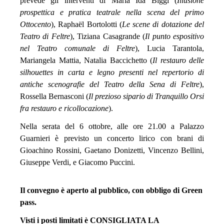
prevede gli interventi di Maria Ida Biggi (
Illusione
prospettica e pratica teatrale nella scena del primo
Ottocento
), Raphaël Bortolotti (
Le scene di dotazione del
Teatro di Feltre
), Tiziana Casagrande (
Il punto espositivo
nel Teatro comunale di Feltre
), Lucia Tarantola,
Mariangela Mattia, Natalia Baccichetto (
Il restauro delle
silhouettes in carta e legno presenti nel repertorio di
antiche scenografie del Teatro della Sena di Feltre
),
Rossella Bernasconi (
Il prezioso sipario di Tranquillo Orsi
fra restauro e ricollocazione
).
Nella serata del 6 ottobre, alle ore 21.00 a Palazzo
Guarnieri è previsto un concerto lirico con brani di
Gioachino Rossini, Gaetano Donizetti, Vincenzo Bellini,
Giuseppe Verdi, e Giacomo Puccini.
Il convegno è aperto al pubblico, con obbligo di Green
pass.
Visti i posti limitati è CONSIGLIATA LA