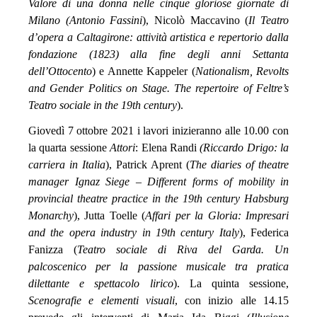
Valore di una donna nelle cinque gloriose giornate di
Milano (Antonio Fassini
), Nicolò Maccavino (
Il Teatro
d’opera a Caltagirone: attività artistica e repertorio dalla
fondazione (1823) alla fine degli anni Settanta
dell’Ottocento
) e Annette Kappeler (
Nationalism, Revolts
and Gender Politics on Stage. The repertoire of Feltre’s
Teatro sociale in the 19th century
).
Giovedì 7 ottobre 2021 i lavori inizieranno alle 10.00 con
la quarta sessione
Attori
: Elena Randi
(Riccardo Drigo: la
carriera in Italia
), Patrick Aprent (
The diaries of theatre
manager Ignaz Siege – Different forms of mobility in
provincial theatre practice in the 19th century Habsburg
Monarchy
), Jutta Toelle (
Affari per la Gloria: Impresari
and the opera industry in 19th century Italy
), Federica
Fanizza (
Teatro sociale di Riva del Garda. Un
palcoscenico per la passione musicale tra pratica
dilettante e spettacolo lirico
). La quinta sessione,
Scenografie e elementi visuali
, con inizio alle 14.15