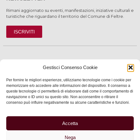
Rimani aggiornato su eventi, manifestazioni, iniziative culturali e
turistiche che riguardano il territorio del Comune di Feltre.
ISCRIVITI
SCOPRI
Gestisci Consenso Cookie
VIVI
Per fornire le migliori esperienze, utilizziamo tecnologie come i cookie per
SERVIZI
memorizzare e/o accedere alle informazioni del dispositivo. Il consenso a
queste tecnologie ci permetterà di elaborare dati come il comportamento di
navigazione o ID unici su questo sito. Non acconsentire o ritirare il
INFORMAZIONI
consenso può influire negativamente su alcune caratteristiche e funzioni.
Accetta
© 2025 Assessorato al Turismo della Città di Feltre
Nega