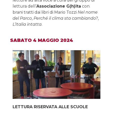
letture ad alta voce a cura del gruppo di
lettura dell’
Associazione G(h)ita
con
brani tratti dai libri di Mario Tozzi
Nel nome
del Parco
,
Perché il clima sta cambiando?
,
L’Italia intatta
.
SABATO 4 MAGGIO 2024
LETTURA RISERVATA ALLE SCUOLE