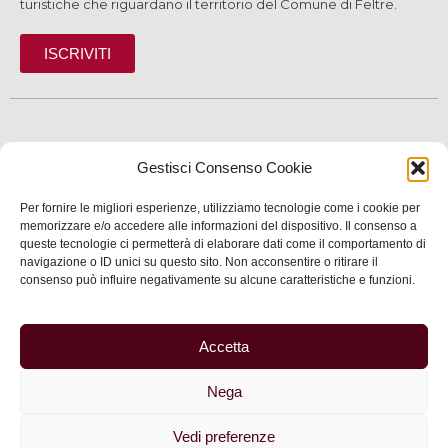
turistiche che riguardano il territorio del Comune di Feltre.
ISCRIVITI
SCOPRI
Gestisci Consenso Cookie
VIVI
Per fornire le migliori esperienze, utilizziamo tecnologie come i cookie per
memorizzare e/o accedere alle informazioni del dispositivo. Il consenso a
SERVIZI
queste tecnologie ci permetterà di elaborare dati come il comportamento di
navigazione o ID unici su questo sito. Non acconsentire o ritirare il
INFORMAZIONI
consenso può influire negativamente su alcune caratteristiche e funzioni.
Accetta
© 2025 Assessorato al Turismo della Città di Feltre
Nega
Privacy
–
Informativa cookie
–
Dichiarazione di
accessibilità
| Made by
Larin
Vedi preferenze