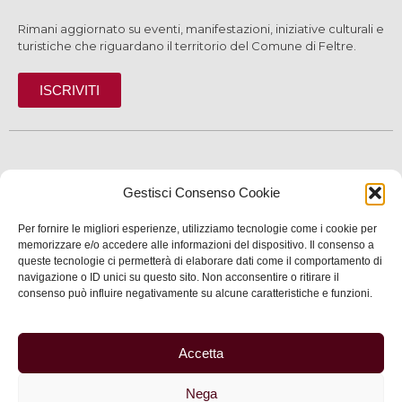
Rimani aggiornato su eventi, manifestazioni, iniziative culturali e
turistiche che riguardano il territorio del Comune di Feltre.
ISCRIVITI
SCOPRI
Gestisci Consenso Cookie
VIVI
Per fornire le migliori esperienze, utilizziamo tecnologie come i cookie per
SERVIZI
memorizzare e/o accedere alle informazioni del dispositivo. Il consenso a
queste tecnologie ci permetterà di elaborare dati come il comportamento di
navigazione o ID unici su questo sito. Non acconsentire o ritirare il
INFORMAZIONI
consenso può influire negativamente su alcune caratteristiche e funzioni.
Accetta
© 2025 Assessorato al Turismo della Città di Feltre
Nega