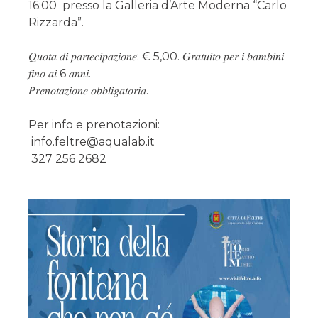
16:00 presso la Galleria d’Arte Moderna “Carlo
Rizzarda”.
𝑄𝑢𝑜𝑡𝑎 𝑑𝑖 𝑝𝑎𝑟𝑡𝑒𝑐𝑖𝑝𝑎𝑧𝑖𝑜𝑛𝑒: € 5,00. 𝐺𝑟𝑎𝑡𝑢𝑖𝑡𝑜 𝑝𝑒𝑟 𝑖 𝑏𝑎𝑚𝑏𝑖𝑛𝑖
𝑓𝑖𝑛𝑜 𝑎𝑖 6 𝑎𝑛𝑛𝑖.
𝑃𝑟𝑒𝑛𝑜𝑡𝑎𝑧𝑖𝑜𝑛𝑒 𝑜𝑏𝑏𝑙𝑖𝑔𝑎𝑡𝑜𝑟𝑖𝑎.
Per info e prenotazioni:
info.feltre@aqualab.it
327 256 2682