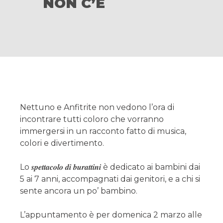
NON C’È
Nettuno e Anfitrite non vedono l’ora di
incontrare tutti coloro che vorranno
immergersi in un racconto fatto di musica,
colori e divertimento.
Lo 𝒔𝒑𝒆𝒕𝒕𝒂𝒄𝒐𝒍𝒐 𝒅𝒊 𝒃𝒖𝒓𝒂𝒕𝒕𝒊𝒏𝒊 è dedicato ai bambini dai
5 ai 7 anni, accompagnati dai genitori, e a chi si
sente ancora un po’ bambino.
L’appuntamento è per domenica 2 marzo alle