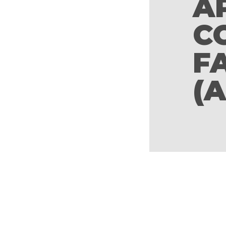
A
C
F
(