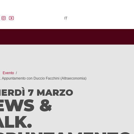
facebook
instagram
youtube
IT
Evento
. Appuntamento con Duccio Facchini (Altraeconomia)
ERDÌ 7 MARZO
EWS &
ALK.