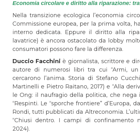
Economia circolare e diritto alla riparazione: t
Nella transizione ecologica l’economia circ
Commissione europea, per la prima volta, ha 
interno dedicata. Eppure il diritto alla ri
lavatrice) è ancora ostacolato da lobby mol
consumatori possono fare la differenza.
Duccio Facchini
è giornalista, scrittore e di
autore di numerosi libri tra cui “Armi, un 
cercarono l’anima. Storia di Stefano Cucchi
Martinelli e Pietro Raitano, 2017) e “Alla deri
le Ong: il naufragio della politica, che nega i
“Respinti. Le “sporche frontiere” d’Europa, 
Rondi, tutti pubblicati da Altreconomia. L’ul
“Chiusi dentro. I campi di confinamento n
2024).