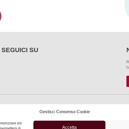
SEGUICI SU
R
t
SERVIZI
Gestisci Consenso Cookie
memorizzare e/o
Accetta
 permetterà di