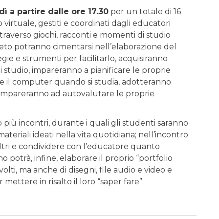
ì a partire dalle ore 17.30
per un totale di 16
rtuale, gestiti e coordinati dagli educatori
traverso giochi, racconti e momenti di studio
eto potranno cimentarsi nell’elaborazione del
ie e strumenti per facilitarlo, acquisiranno
i studio, impareranno a pianificare le proprie
e il computer quando si studia, adotteranno
e, impareranno ad autovalutare le proprie
iù incontri, durante i quali gli studenti saranno
ateriali ideati nella vita quotidiana; nell’incontro
altri e condividere con l’educatore quanto
otrà, infine, elaborare il proprio “portfolio
lti, ma anche di disegni, file audio e video e
 mettere in risalto il loro “saper fare”.