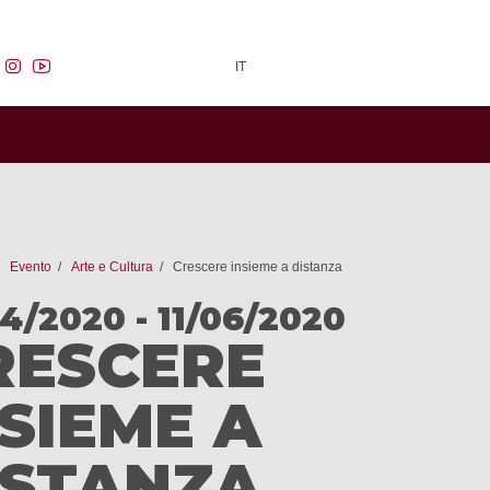
facebook
instagram
youtube
IT
Evento
Arte e Cultura
Crescere insieme a distanza
04/2020 - 11/06/2020
RESCERE
NSIEME A
ISTANZA