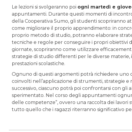
Le lezioni si svolgeranno poi
ogni martedì e gioved
appuntamenti. Durante questi momenti di incontro vi
della Cooperativa Sumo, gli studenti scopriranno at
come migliorare il proprio apprendimento: in concr
proprio metodo di studio, potranno elaborare strateg
tecniche e regole per conseguire i propri obiettivi d
giornate, scopriranno come utilizzare efficacement
strategie di studio differenti per le diverse materi
prestazioni scolastiche.
Ognuno di questi argomenti potrà richiedere uno o p
coinvolti nell’applicazione di strumenti, strategie e m
successivo, ciascuno potrà poi confrontarsi con gli 
sperimentato. Nel corso degli appuntamenti ognuno p
delle competenze”, ovvero una raccolta dei lavori svo
tutto quello che i ragazzi riterranno significativo per