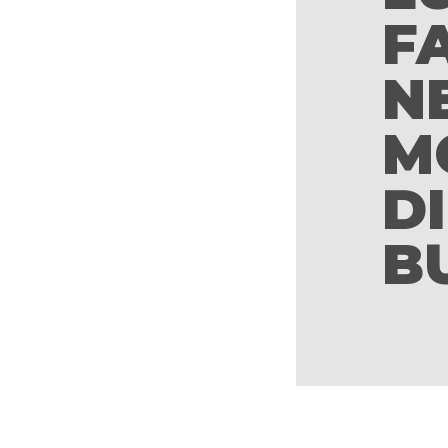
F
N
M
D
B