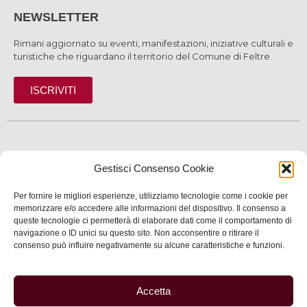
NEWSLETTER
Rimani aggiornato su eventi, manifestazioni, iniziative culturali e
turistiche che riguardano il territorio del Comune di Feltre.
ISCRIVITI
SCOPRI
Gestisci Consenso Cookie
VIVI
Per fornire le migliori esperienze, utilizziamo tecnologie come i cookie per
memorizzare e/o accedere alle informazioni del dispositivo. Il consenso a
SERVIZI
queste tecnologie ci permetterà di elaborare dati come il comportamento di
navigazione o ID unici su questo sito. Non acconsentire o ritirare il
INFORMAZIONI
consenso può influire negativamente su alcune caratteristiche e funzioni.
Accetta
© 2025 Assessorato al Turismo della Città di Feltre