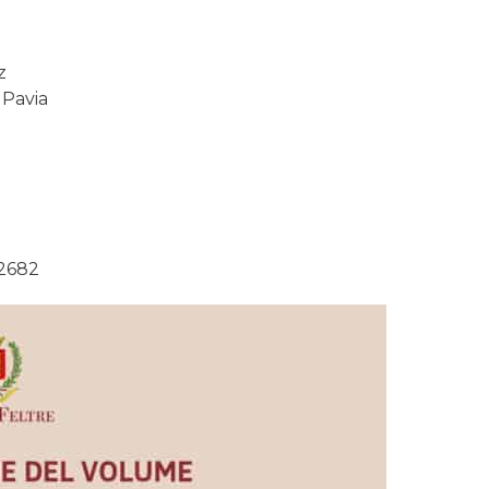
z
 Pavia
62682