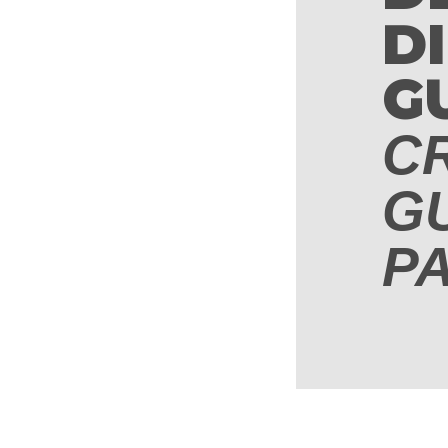
DI
G
C
GU
P