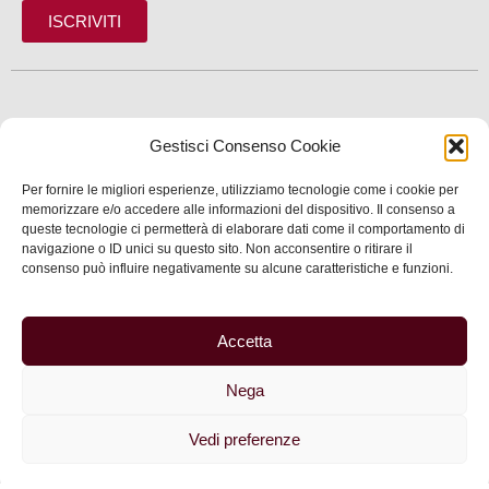
ISCRIVITI
SCOPRI
Gestisci Consenso Cookie
VIVI
Per fornire le migliori esperienze, utilizziamo tecnologie come i cookie per
SERVIZI
memorizzare e/o accedere alle informazioni del dispositivo. Il consenso a
queste tecnologie ci permetterà di elaborare dati come il comportamento di
navigazione o ID unici su questo sito. Non acconsentire o ritirare il
INFORMAZIONI
consenso può influire negativamente su alcune caratteristiche e funzioni.
Accetta
© 2025 Assessorato al Turismo della Città di Feltre
Nega
Privacy
–
Informativa cookie
–
Dichiarazione di
accessibilità
| Made by
Larin
Vedi preferenze