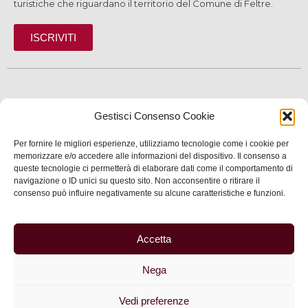
turistiche che riguardano il territorio del Comune di Feltre.
ISCRIVITI
SCOPRI
Gestisci Consenso Cookie
VIVI
Per fornire le migliori esperienze, utilizziamo tecnologie come i cookie per
SERVIZI
memorizzare e/o accedere alle informazioni del dispositivo. Il consenso a
queste tecnologie ci permetterà di elaborare dati come il comportamento di
navigazione o ID unici su questo sito. Non acconsentire o ritirare il
INFORMAZIONI
consenso può influire negativamente su alcune caratteristiche e funzioni.
Accetta
© 2025 Assessorato al Turismo della Città di Feltre
Nega
Privacy
–
Informativa cookie
–
Dichiarazione di
accessibilità
| Made by
Larin
Vedi preferenze