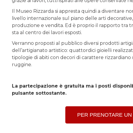
grazie ai lavori, tutti ispirati alle opere conservate ne
Il Museo Rizzarda si appresta quindi a diventare non
livello internazionale sul piano delle arti decorativ
produzione e vendita. Ed è proprio il rapporto tra 
sta al centro dei lavori esposti.
Verranno proposti al pubblico diversi prodotti artigia
dell’artigianato artistico: quattordici gioielli realiz
tipologie di abiti con decori di carattere rizzardiano
ruggine.
La partecipazione è gratuita ma i posti disponibi
pulsante sottostante.
PER PRENOTARE UN 