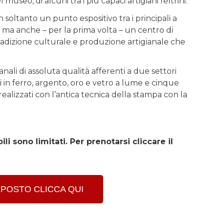
l museo, di alcuni tra i più capaci artigiani feltrini.
 soltanto un punto espositivo tra i principali a
e, ma anche – per la prima volta – un centro di
tradizione culturale e produzione artigianale che
nali di assoluta qualità afferenti a due settori
zati in ferro, argento, oro e vetro a lume e cinque
 realizzati con l’antica tecnica della stampa con la
li sono limitati. Per prenotarsi cliccare il
POSTO CLICCA QUI