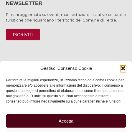
NEWSLETTER
Rimani aggiornato su eventi, manifestazioni, iniziative culturali e
turistiche che riguardano il territorio del Comune di Feltre.
ISCRIVITI
SCOPRI
Gestisci Consenso Cookie
VIVI
Per fornire le migliori esperienze, utilizziamo tecnologie come i cookie per
SERVIZI
memorizzare e/o accedere alle informazioni del dispositivo. Il consenso a
queste tecnologie ci permetterà di elaborare dati come il comportamento di
navigazione o ID unici su questo sito. Non acconsentire o ritirare il
INFORMAZIONI
consenso può influire negativamente su alcune caratteristiche e funzioni.
Accetta
© 2025 Assessorato al Turismo della Città di Feltre