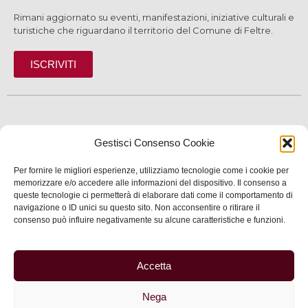
Rimani aggiornato su eventi, manifestazioni, iniziative culturali e
turistiche che riguardano il territorio del Comune di Feltre.
ISCRIVITI
SCOPRI
Gestisci Consenso Cookie
VIVI
Per fornire le migliori esperienze, utilizziamo tecnologie come i cookie per
SERVIZI
memorizzare e/o accedere alle informazioni del dispositivo. Il consenso a
queste tecnologie ci permetterà di elaborare dati come il comportamento di
navigazione o ID unici su questo sito. Non acconsentire o ritirare il
INFORMAZIONI
consenso può influire negativamente su alcune caratteristiche e funzioni.
Accetta
© 2025 Assessorato al Turismo della Città di Feltre
Nega
Privacy
–
Informativa cookie
–
Dichiarazione di