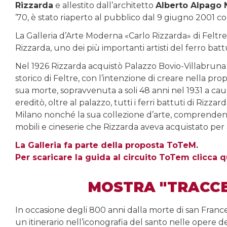
Rizzarda
e allestito dall’architetto
Alberto Alpago 
’70, è stato riaperto al pubblico dal 9 giugno 2001 
La Galleria d’Arte Moderna «Carlo Rizzarda» di Feltr
Rizzarda, uno dei più importanti artisti del ferro bat
Nel 1926 Rizzarda acquistò Palazzo Bovio-Villabrun
storico di Feltre, con l’intenzione di creare nella pro
sua morte, sopravvenuta a soli 48 anni nel 1931 a cau
ereditò, oltre al palazzo, tutti i ferri battuti di Rizzarda
Milano nonché la sua collezione d’arte, comprendente 
mobili e cineserie che Rizzarda aveva acquistato per
La Galleria fa parte della proposta ToTeM.
Per scaricare la guida al circuito ToTem clicca q
MOSTRA "TRACC
In occasione degli 800 anni dalla morte di san Franc
un itinerario nell’iconografia del santo nelle opere del