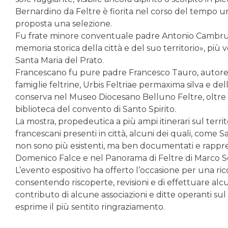
Bernardino da Feltre è fiorita nel corso del tempo un
proposta una selezione.
Fu frate minore conventuale padre Antonio Cambruzzi,
memoria storica della città e del suo territorio», più
Santa Maria del Prato.
Francescano fu pure padre Francesco Tauro, autore di
famiglie feltrine, Urbis Feltriae permaxima silva e del
conserva nel Museo Diocesano Belluno Feltre, oltre ch
biblioteca del convento di Santo Spirito.
La mostra, propedeutica a più ampi itinerari sul territ
francescani presenti in città, alcuni dei quali, come S
non sono più esistenti, ma ben documentati e rappres
Domenico Falce e nel Panorama di Feltre di Marco S
L’evento espositivo ha offerto l’occasione per una ric
consentendo riscoperte, revisioni e di effettuare alc
contributo di alcune associazioni e ditte operanti sul te
esprime il più sentito ringraziamento.