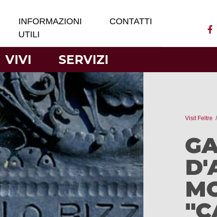
INFORMAZIONI
CONTATTI
UTILI
VIVI
SERVIZI
Visit Feltre
GA
D'
M
"C