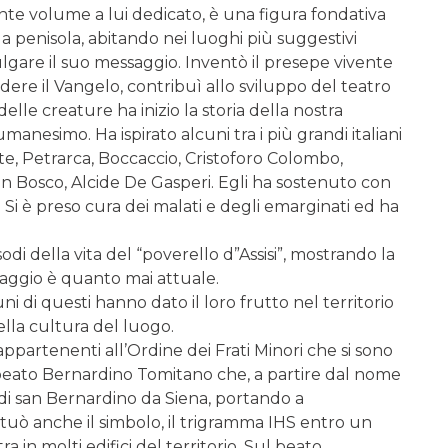
te volume a lui dedicato, è una figura fondativa
a penisola, abitando nei luoghi più suggestivi
ulgare il suo messaggio. Inventò il presepe vivente
ondere il Vangelo, contribuì allo sviluppo del teatro
elle creature ha inizio la storia della nostra
manesimo. Ha ispirato alcuni tra i più grandi italiani
ante, Petrarca, Boccaccio, Cristoforo Colombo,
on Bosco, Alcide De Gasperi. Egli ha sostenuto con
i. Si è preso cura dei malati e degli emarginati ed ha
isodi della vita del “poverello d”Assisi”, mostrando la
ssaggio è quanto mai attuale.
i di questi hanno dato il loro frutto nel territorio
nella cultura del luogo.
ppartenenti all’Ordine dei Frati Minori che si sono
 beato Bernardino Tomitano che, a partire dal nome
di san Bernardino da Siena, portando a
uò anche il simbolo, il trigramma IHS entro un
ra in molti edifici del territorio. Sul beato