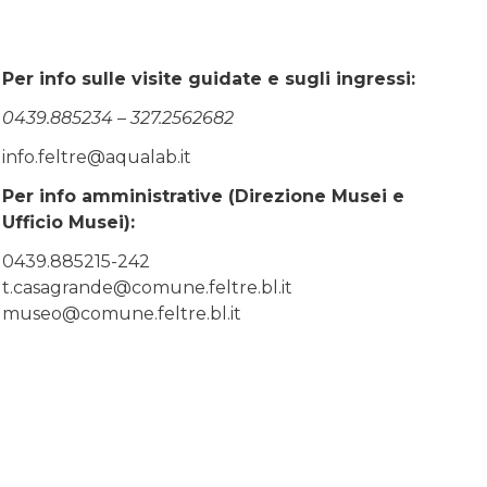
Per info sulle visite guidate e sugli ingressi:
0439.885234 – 327.2562682
info.feltre@aqualab.it
Per info amministrative (Direzione Musei e
Ufficio Musei):
0439.885215-242
t.casagrande@comune.feltre.bl.it
museo@comune.feltre.bl.it