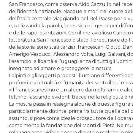
San Francesco, come osserva Aldo Cazzullo nel recen
dell’identità nazionale. Nacque e morì nel cuore dell
dell’Italia centrale, viaggiando nel Bel Paese per div
e, utilizzando la parola, la musica e il gesto per diff
e delle rappresentazioni. Con il meraviglioso Cantico d
letteratura. San Francesco è stato il precursore dell’u
della storia: sono stati terziari francescani Giotto, D
Amerigo Vespucci, Alessandro Volta, Luigi Galvani, d
l’esempio la libertà e l’uguaglianza di tutti gli uomin
insegnato ad amare e proteggere la natura.
I dipinti e gli oggetti proposti illustrano differenti ep
profonda spiritualità e l’umanità del santo il cui me
«Il francescanesimo è un albero dai molti rami» e alcun
feltrino, lasciando evidenti tracce nella religiosità e 
La mostra passa in rassegna alcune di queste figure a
particolarmente distinte, prima fra tutte quella del
assunto, si pose come ideale prosecutore dell’opera 
compimento la fondazione dei Monti di Pietà. Ne mut
sole raggiante, visibile ancora dipinto o scolpito in piet