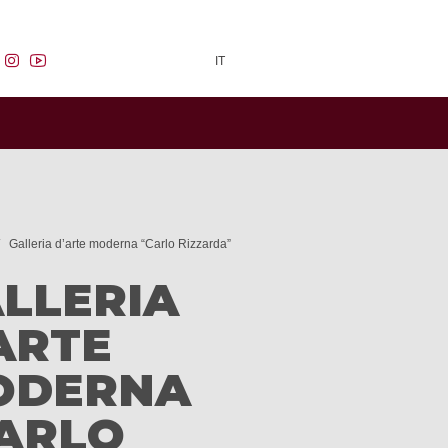
facebook
instagram
youtube
IT
Galleria d’arte moderna “Carlo Rizzarda”
LLERIA
ARTE
ODERNA
ARLO