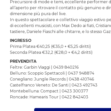
Precursore di mode e temi, eccellente performer da
all’aperto per ritrovare il contatto più genuino e dir
dimensione più pura del live.
In questo spettacolare e collettivo viaggio estivo p
di eccellenti musicisti, con Max Dedo ai fiati, Cristia
tastiere, Daniele Fiaschi alle chitarre, e lo stesso Gaz
INGRESSO
Prima Platea €40,25 (€35,0 + €5,25 diritti)
Seconda Platea €32,2 (€28,0 + €4,2 diritti)
PREVENDITA
Feltre: Garbin Viaggi | 0439 840216
Belluno: Scoppio Spettacoli | 0437 948874
Conegliano: Jungle Records | 0438 410746
Castelfranco Veneto: De Santi | 0423 492743
Montebelluna: Compact | 0423 300377
Roncade: Hamearis Tour | 0422 842403