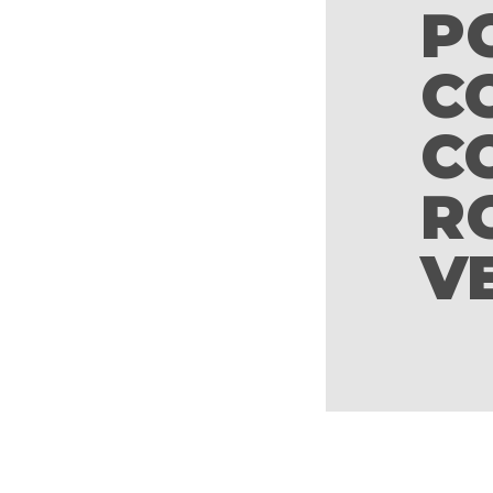
P
C
C
R
V