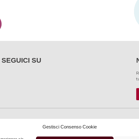
SEGUICI SU
R
t
SERVIZI
Gestisci Consenso Cookie