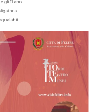
 gli 11 anni.
ligatoria
aqualab.it