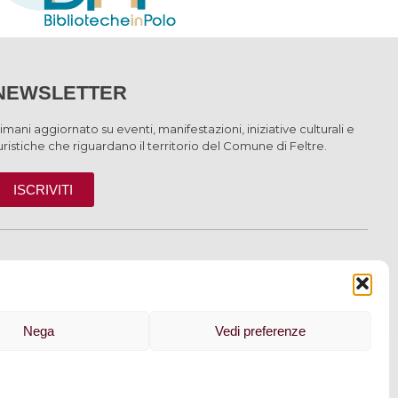
NEWSLETTER
imani aggiornato su eventi, manifestazioni, iniziative culturali e
uristiche che riguardano il territorio del Comune di Feltre.
ISCRIVITI
INFORMAZIONI
Nega
Vedi preferenze
 cookie
–
Dichiarazione di accessibilità
| Made by
Larin