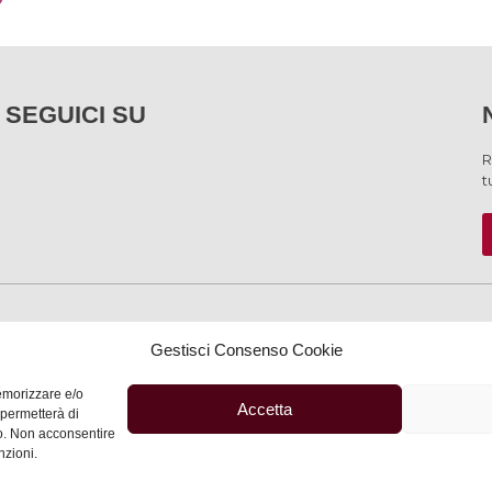
SEGUICI SU
R
t
SERVIZI
Gestisci Consenso Cookie
memorizzare e/o
Accetta
 permetterà di
to. Non acconsentire
Privacy
–
Informativa
nzioni.