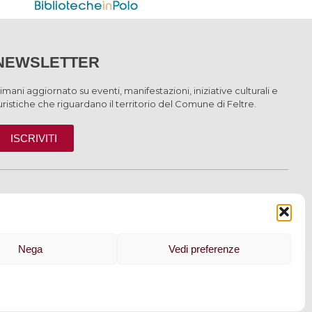
NEWSLETTER
imani aggiornato su eventi, manifestazioni, iniziative culturali e
uristiche che riguardano il territorio del Comune di Feltre.
ISCRIVITI
INFORMAZIONI
Nega
Vedi preferenze
 cookie
–
Dichiarazione di accessibilità
| Made by
Larin