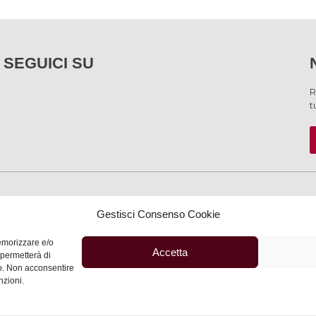
SEGUICI SU
R
t
SERVIZI
Gestisci Consenso Cookie
memorizzare e/o
Accetta
 permetterà di
to. Non acconsentire
Privacy
–
Informativa
nzioni.