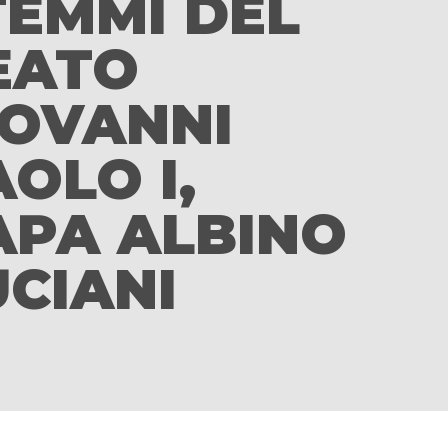
TEMMI DEL
EATO
IOVANNI
OLO I,
APA ALBINO
UCIANI