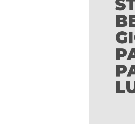
S
B
G
PA
P
L