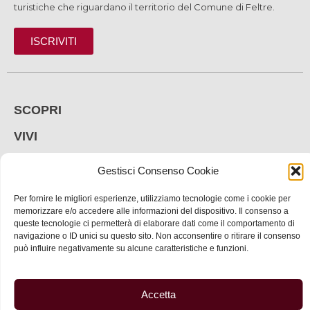
turistiche che riguardano il territorio del Comune di Feltre.
ISCRIVITI
SCOPRI
VIVI
SERVIZI
Gestisci Consenso Cookie
INFORMAZIONI
Per fornire le migliori esperienze, utilizziamo tecnologie come i cookie per
memorizzare e/o accedere alle informazioni del dispositivo. Il consenso a
queste tecnologie ci permetterà di elaborare dati come il comportamento di
navigazione o ID unici su questo sito. Non acconsentire o ritirare il consenso
© 2025 Assessorato al Turismo della Città di Feltre
può influire negativamente su alcune caratteristiche e funzioni.
Privacy
–
Informativa cookie
–
Dichiarazione di
accessibilità
| Made by
Larin
Accetta