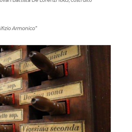
van Battista De Lorenzi 1863, costruito
tifizio Armonico”