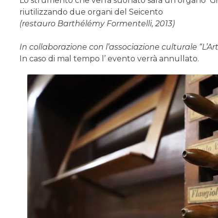
Lo strumento che verrà suonato sarà un organo Gio
riutilizzando due organi del Seicento
(restauro Barthélémy Formentelli, 2013)
In collaborazione con l
’associazione culturale “L’Ar
In caso di mal tempo l’ evento verrà annullato.