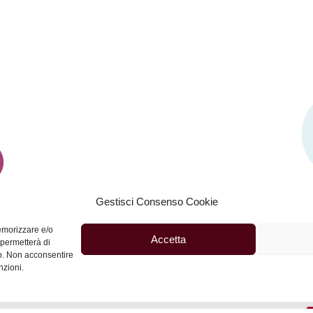
Gestisci Consenso Cookie
memorizzare e/o
Accetta
SEGUICI SU
 permetterà di
to. Non acconsentire
nzioni.
R
t