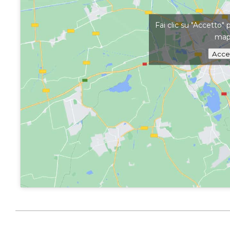
Fai clic su "Accetto" 
ma
Acce