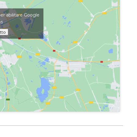
per abilitare Google
ps
tto