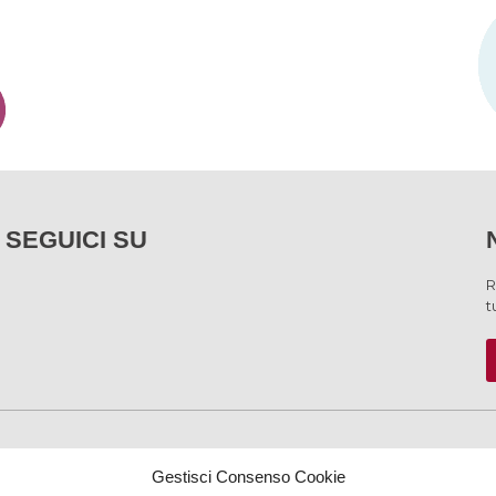
SEGUICI SU
R
t
SERVIZI
Gestisci Consenso Cookie