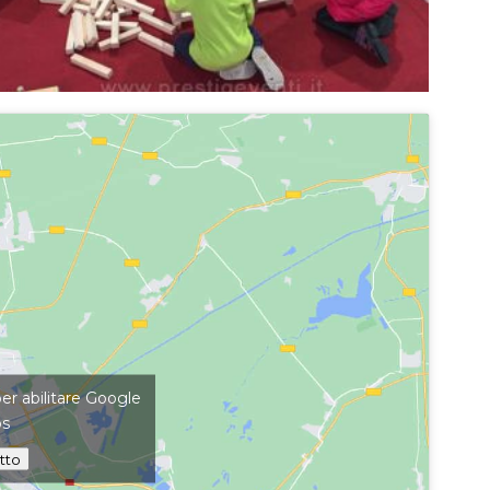
per abilitare Google
ps
tto