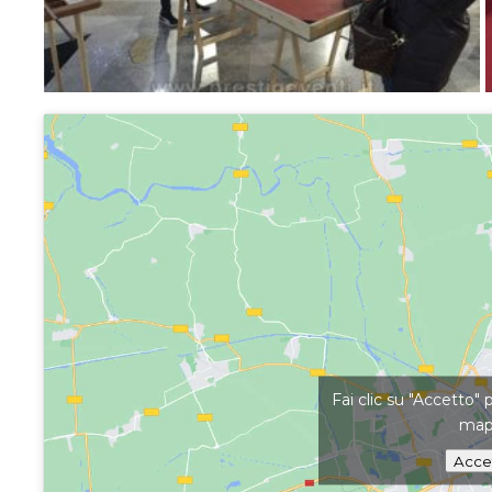
Fai clic su "Accetto" 
ma
Acce