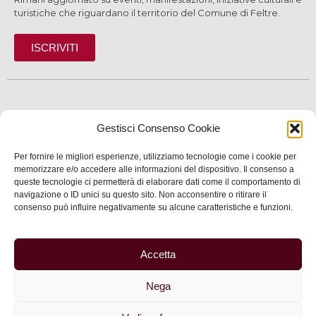
turistiche che riguardano il territorio del Comune di Feltre.
ISCRIVITI
SCOPRI
Gestisci Consenso Cookie
VIVI
Per fornire le migliori esperienze, utilizziamo tecnologie come i cookie per
SERVIZI
memorizzare e/o accedere alle informazioni del dispositivo. Il consenso a
queste tecnologie ci permetterà di elaborare dati come il comportamento di
navigazione o ID unici su questo sito. Non acconsentire o ritirare il
INFORMAZIONI
consenso può influire negativamente su alcune caratteristiche e funzioni.
Accetta
© 2025 Assessorato al Turismo della Città di Feltre
Nega
Privacy
–
Informativa cookie
–
Dichiarazione di
accessibilità
| Made by
Larin