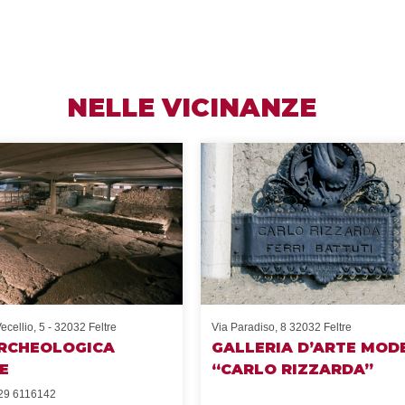
NELLE VICINANZE
ecellio, 5 - 32032 Feltre
Via Paradiso, 8 32032 Feltre
RCHEOLOGICA
GALLERIA D’ARTE MOD
E
“CARLO RIZZARDA”
29 6116142