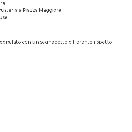
ore
Pusterla a Piazza Maggiore
usei
è segnalato con un segnaposto differente rispetto