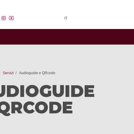
facebook
instagram
youtube
IT
Servizi
Audioguide e QRcode
UDIOGUIDE
 QRCODE