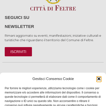
SEGUICI SU
NEWSLETTER
Rimani aggiornato su eventi, manifestazioni, iniziative culturali e
turistiche che riguardano il territorio del Comune di Feltre.
ISCRIVITI
SCOPRI
Gestisci Consenso Cookie
VIVI
Per fornire le migliori esperienze, utilizziamo tecnologie come i cookie per
SERVIZI
memorizzare e/o accedere alle informazioni del dispositivo. Il consenso a
queste tecnologie ci permetterà di elaborare dati come il comportamento di
navigazione o ID unici su questo sito. Non acconsentire o ritirare il
INFORMAZIONI
consenso può influire negativamente su alcune caratteristiche e funzioni.