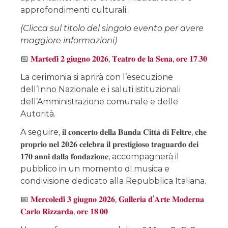
approfondimenti culturali.
(Clicca sul titolo del singolo evento per avere
maggiore informazioni)
📅
𝐌𝐚𝐫𝐭𝐞𝐝𝐢̀ 𝟐 𝐠𝐢𝐮𝐠𝐧𝐨 𝟐𝟎𝟐𝟔, 𝐓𝐞𝐚𝐭𝐫𝐨 𝐝𝐞 𝐥𝐚 𝐒𝐞𝐧𝐚, 𝐨𝐫𝐞 𝟏𝟕.𝟑𝟎
La cerimonia si aprirà con l’esecuzione
dell’Inno Nazionale e i saluti istituzionali
dell’Amministrazione comunale e delle
Autorità.
A seguire, 𝐢𝐥 𝐜𝐨𝐧𝐜𝐞𝐫𝐭𝐨 𝐝𝐞𝐥𝐥𝐚 𝐁𝐚𝐧𝐝𝐚 𝐂𝐢𝐭𝐭𝐚̀ 𝐝𝐢 𝐅𝐞𝐥𝐭𝐫𝐞, 𝐜𝐡𝐞
𝐩𝐫𝐨𝐩𝐫𝐢𝐨 𝐧𝐞𝐥 𝟐𝟎𝟐𝟔 𝐜𝐞𝐥𝐞𝐛𝐫𝐚 𝐢𝐥 𝐩𝐫𝐞𝐬𝐭𝐢𝐠𝐢𝐨𝐬𝐨 𝐭𝐫𝐚𝐠𝐮𝐚𝐫𝐝𝐨 𝐝𝐞𝐢
𝟏𝟕𝟎 𝐚𝐧𝐧𝐢 𝐝𝐚𝐥𝐥𝐚 𝐟𝐨𝐧𝐝𝐚𝐳𝐢𝐨𝐧𝐞, accompagnerà il
pubblico in un momento di musica e
condivisione dedicato alla Repubblica Italiana.
📅
𝐌𝐞𝐫𝐜𝐨𝐥𝐞𝐝𝐢̀ 𝟑 𝐠𝐢𝐮𝐠𝐧𝐨 𝟐𝟎𝟐𝟔, 𝐆𝐚𝐥𝐥𝐞𝐫𝐢𝐚 𝐝’𝐀𝐫𝐭𝐞 𝐌𝐨𝐝𝐞𝐫𝐧𝐚
𝐂𝐚𝐫𝐥𝐨 𝐑𝐢𝐳𝐳𝐚𝐫𝐝𝐚, 𝐨𝐫𝐞 𝟏𝟖.𝟎𝟎