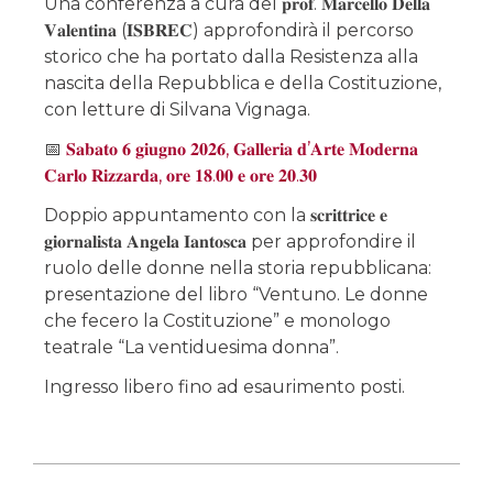
Una conferenza a cura del 𝐩𝐫𝐨𝐟. 𝐌𝐚𝐫𝐜𝐞𝐥𝐥𝐨 𝐃𝐞𝐥𝐥𝐚
𝐕𝐚𝐥𝐞𝐧𝐭𝐢𝐧𝐚 (𝐈𝐒𝐁𝐑𝐄𝐂) approfondirà il percorso
storico che ha portato dalla Resistenza alla
nascita della Repubblica e della Costituzione,
con letture di Silvana Vignaga.
📅
𝐒𝐚𝐛𝐚𝐭𝐨 𝟔 𝐠𝐢𝐮𝐠𝐧𝐨 𝟐𝟎𝟐𝟔, 𝐆𝐚𝐥𝐥𝐞𝐫𝐢𝐚 𝐝’𝐀𝐫𝐭𝐞 𝐌𝐨𝐝𝐞𝐫𝐧𝐚
𝐂𝐚𝐫𝐥𝐨 𝐑𝐢𝐳𝐳𝐚𝐫𝐝𝐚, 𝐨𝐫𝐞 𝟏𝟖.𝟎𝟎 𝐞 𝐨𝐫𝐞 𝟐𝟎.𝟑𝟎
Doppio appuntamento con la 𝐬𝐜𝐫𝐢𝐭𝐭𝐫𝐢𝐜𝐞 𝐞
𝐠𝐢𝐨𝐫𝐧𝐚𝐥𝐢𝐬𝐭𝐚 𝐀𝐧𝐠𝐞𝐥𝐚 𝐈𝐚𝐧𝐭𝐨𝐬𝐜𝐚 per approfondire il
ruolo delle donne nella storia repubblicana:
presentazione del libro “Ventuno. Le donne
che fecero la Costituzione” e monologo
teatrale “La ventiduesima donna”.
Ingresso libero fino ad esaurimento posti.