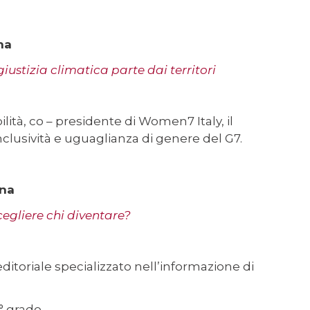
na
ustizia climatica parte dai territori
ilità, co – presidente di Women7 Italy, il
nclusività e uguaglianza di genere del G7.
ena
cegliere chi diventare?
ditoriale specializzato nell’informazione di
° grado.