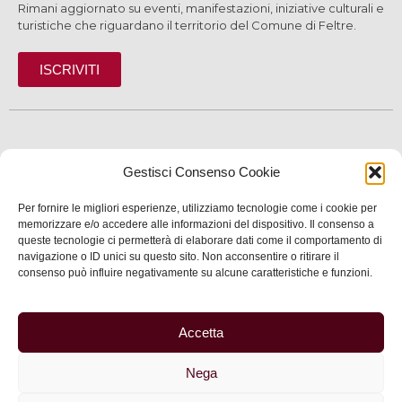
Rimani aggiornato su eventi, manifestazioni, iniziative culturali e
turistiche che riguardano il territorio del Comune di Feltre.
ISCRIVITI
SCOPRI
Gestisci Consenso Cookie
VIVI
Per fornire le migliori esperienze, utilizziamo tecnologie come i cookie per
SERVIZI
memorizzare e/o accedere alle informazioni del dispositivo. Il consenso a
queste tecnologie ci permetterà di elaborare dati come il comportamento di
navigazione o ID unici su questo sito. Non acconsentire o ritirare il
INFORMAZIONI
consenso può influire negativamente su alcune caratteristiche e funzioni.
Accetta
© 2025 Assessorato al Turismo della Città di Feltre
Nega
Privacy
–
Informativa cookie
–
Dichiarazione di
accessibilità
| Made by
Larin