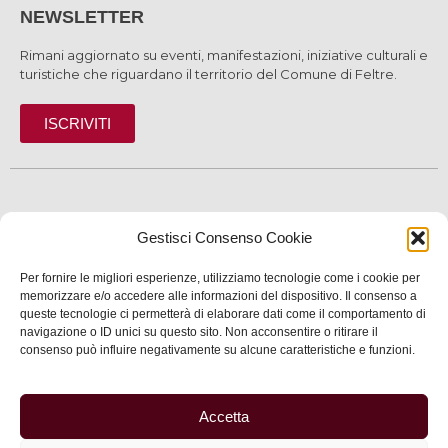
NEWSLETTER
Rimani aggiornato su eventi, manifestazioni, iniziative culturali e
turistiche che riguardano il territorio del Comune di Feltre.
ISCRIVITI
SCOPRI
Gestisci Consenso Cookie
VIVI
Per fornire le migliori esperienze, utilizziamo tecnologie come i cookie per
memorizzare e/o accedere alle informazioni del dispositivo. Il consenso a
SERVIZI
queste tecnologie ci permetterà di elaborare dati come il comportamento di
navigazione o ID unici su questo sito. Non acconsentire o ritirare il
INFORMAZIONI
consenso può influire negativamente su alcune caratteristiche e funzioni.
Accetta
© 2025 Assessorato al Turismo della Città di Feltre