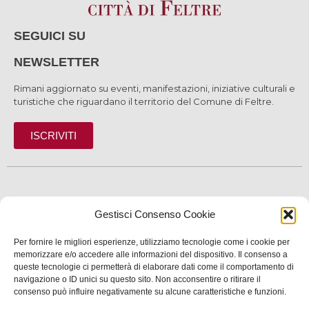
SEGUICI SU
NEWSLETTER
Rimani aggiornato su eventi, manifestazioni, iniziative culturali e
turistiche che riguardano il territorio del Comune di Feltre.
ISCRIVITI
SCOPRI
Gestisci Consenso Cookie
VIVI
Per fornire le migliori esperienze, utilizziamo tecnologie come i cookie per
SERVIZI
memorizzare e/o accedere alle informazioni del dispositivo. Il consenso a
queste tecnologie ci permetterà di elaborare dati come il comportamento di
navigazione o ID unici su questo sito. Non acconsentire o ritirare il
INFORMAZIONI
consenso può influire negativamente su alcune caratteristiche e funzioni.