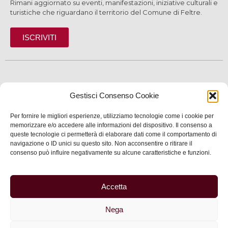
Rimani aggiornato su eventi, manifestazioni, iniziative culturali e
turistiche che riguardano il territorio del Comune di Feltre.
ISCRIVITI
SCOPRI
Gestisci Consenso Cookie
VIVI
Per fornire le migliori esperienze, utilizziamo tecnologie come i cookie per
memorizzare e/o accedere alle informazioni del dispositivo. Il consenso a
SERVIZI
queste tecnologie ci permetterà di elaborare dati come il comportamento di
navigazione o ID unici su questo sito. Non acconsentire o ritirare il
INFORMAZIONI
consenso può influire negativamente su alcune caratteristiche e funzioni.
Accetta
© 2025 Assessorato al Turismo della Città di Feltre
Nega
Privacy
–
Informativa cookie
–
Dichiarazione di
accessibilità
| Made by
Larin