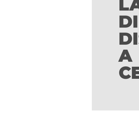
L
DI
D
A
C