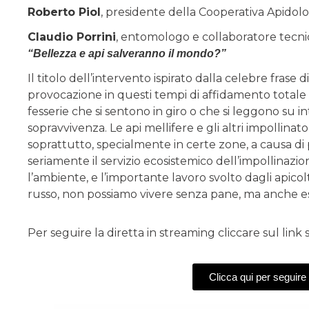
Roberto Piol
, presidente della Cooperativa Apidolo
Claudio Porrini
, entomologo e collaboratore tecnic
“Bellezza e api salveranno il mondo?”
Il titolo dell’intervento ispirato dalla celebre fras
provocazione in questi tempi di affidamento totale d
fesserie che si sentono in giro o che si leggono su
sopravvivenza. Le api mellifere e gli altri impollinat
soprattutto, specialmente in certe zone, a causa di
seriamente il servizio ecosistemico dell’impollinazi
l’ambiente, e l’importante lavoro svolto dagli apico
russo, non possiamo vivere senza pane, ma anche es
Per seguire la diretta in streaming cliccare sul link 
Clicca qui per seguire 