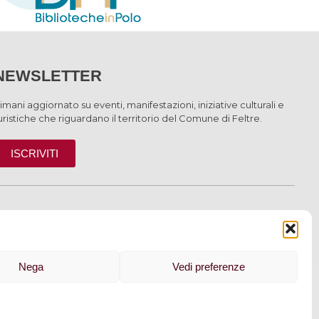
NEWSLETTER
imani aggiornato su eventi, manifestazioni, iniziative culturali e
uristiche che riguardano il territorio del Comune di Feltre.
ISCRIVITI
INFORMAZIONI
Nega
Vedi preferenze
 cookie
–
Dichiarazione di accessibilità
| Made by
Larin