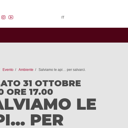
facebook
instagram
youtube
IT
Evento
Ambiente
Salviamo le api… per salvarci.
ATO 31 OTTOBRE
0 ORE 17.00
ALVIAMO LE
PI… PER