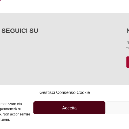
SEGUICI SU
R
t
SERVIZI
Gestisci Consenso Cookie
memorizzare e/o
Accetta
 permetterà di
to. Non acconsentire
Privacy
–
Informativa
nzioni.