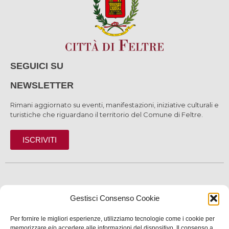
SEGUICI SU
NEWSLETTER
Rimani aggiornato su eventi, manifestazioni, iniziative culturali e
turistiche che riguardano il territorio del Comune di Feltre.
ISCRIVITI
SCOPRI
Gestisci Consenso Cookie
VIVI
Per fornire le migliori esperienze, utilizziamo tecnologie come i cookie per
memorizzare e/o accedere alle informazioni del dispositivo. Il consenso a