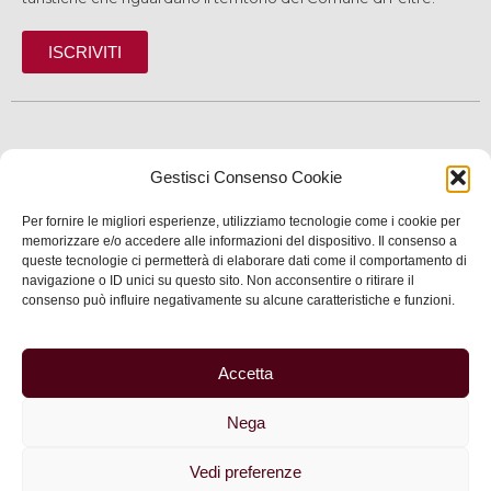
ISCRIVITI
SCOPRI
Gestisci Consenso Cookie
VIVI
Per fornire le migliori esperienze, utilizziamo tecnologie come i cookie per
memorizzare e/o accedere alle informazioni del dispositivo. Il consenso a
SERVIZI
queste tecnologie ci permetterà di elaborare dati come il comportamento di
navigazione o ID unici su questo sito. Non acconsentire o ritirare il
INFORMAZIONI
consenso può influire negativamente su alcune caratteristiche e funzioni.
Accetta
© 2025 Assessorato al Turismo della Città di Feltre
Nega
Privacy
–
Informativa cookie
–
Dichiarazione di
accessibilità
| Made by
Larin
Vedi preferenze