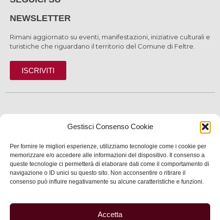
NEWSLETTER
Rimani aggiornato su eventi, manifestazioni, iniziative culturali e
turistiche che riguardano il territorio del Comune di Feltre.
ISCRIVITI
SCOPRI
Gestisci Consenso Cookie
VIVI
Per fornire le migliori esperienze, utilizziamo tecnologie come i cookie per
SERVIZI
memorizzare e/o accedere alle informazioni del dispositivo. Il consenso a
queste tecnologie ci permetterà di elaborare dati come il comportamento di
navigazione o ID unici su questo sito. Non acconsentire o ritirare il
INFORMAZIONI
consenso può influire negativamente su alcune caratteristiche e funzioni.
Accetta
© 2025 Assessorato al Turismo della Città di Feltre