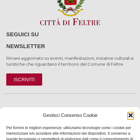
SEGUICI SU
NEWSLETTER
Rimani aggiornato su eventi, manifestazioni, iniziative culturali e
turistiche che riguardano il territorio del Comune di Feltre.
ISCRIVITI
SCOPRI
Gestisci Consenso Cookie
VIVI
Per fornire le migliori esperienze, utilizziamo tecnologie come i cookie per
SERVIZI
memorizzare e/o accedere alle informazioni del dispositivo. Il consenso a
queste tecnologie ci permetterà di elaborare dati come il comportamento di