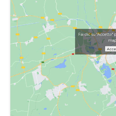
Fai clic su "Accetto" 
ma
Acce