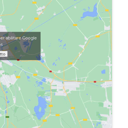
per abilitare Google
ps
tto