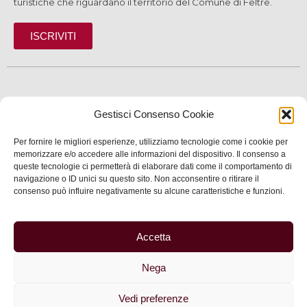
turistiche che riguardano il territorio del Comune di Feltre.
ISCRIVITI
SCOPRI
Gestisci Consenso Cookie
VIVI
Per fornire le migliori esperienze, utilizziamo tecnologie come i cookie per
SERVIZI
memorizzare e/o accedere alle informazioni del dispositivo. Il consenso a
queste tecnologie ci permetterà di elaborare dati come il comportamento di
navigazione o ID unici su questo sito. Non acconsentire o ritirare il
INFORMAZIONI
consenso può influire negativamente su alcune caratteristiche e funzioni.
Accetta
© 2025 Assessorato al Turismo della Città di Feltre
Nega
Privacy
–
Informativa cookie
–
Dichiarazione di
accessibilità
| Made by
Larin
Vedi preferenze