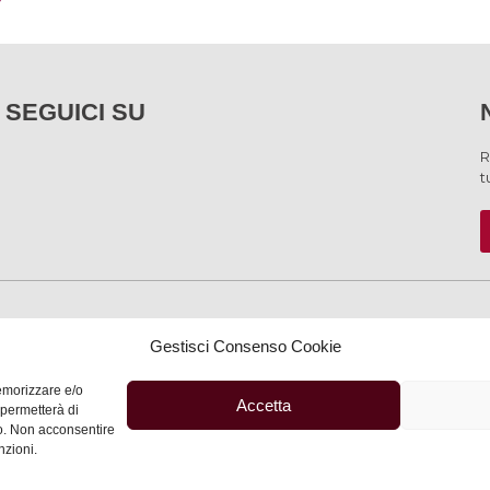
SEGUICI SU
R
t
SERVIZI
Gestisci Consenso Cookie
memorizzare e/o
Accetta
 permetterà di
to. Non acconsentire
Privacy
–
Informativa
nzioni.