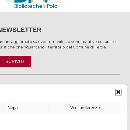
NEWSLETTER
imani aggiornato su eventi, manifestazioni, iniziative culturali e
uristiche che riguardano il territorio del Comune di Feltre.
ISCRIVITI
INFORMAZIONI
Nega
Vedi preferenze
 cookie
–
Dichiarazione di accessibilità
| Made by
Larin