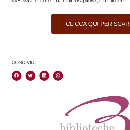
4480642 oppure una mail a isapilo67@gmail.com
CLICCA QUI PER SCA
CONDIVIDI