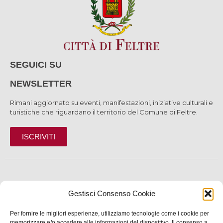
SEGUICI SU
NEWSLETTER
Rimani aggiornato su eventi, manifestazioni, iniziative culturali e
turistiche che riguardano il territorio del Comune di Feltre.
ISCRIVITI
SCOPRI
Gestisci Consenso Cookie
VIVI
Per fornire le migliori esperienze, utilizziamo tecnologie come i cookie per
memorizzare e/o accedere alle informazioni del dispositivo. Il consenso a