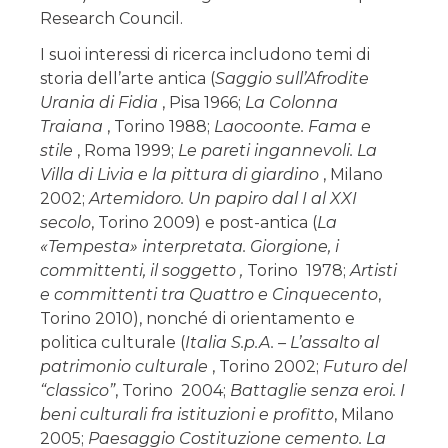
Research Council.
I suoi interessi di ricerca includono temi di
storia dell’arte antica (
Saggio sull’Afrodite
Urania di Fidia
, Pisa 1966;
La Colonna
Traiana
, Torino 1988;
Laocoonte. Fama e
stile
, Roma 1999;
Le pareti ingannevoli. La
Villa di Livia e la pittura di giardino
, Milano
2002;
Artemidoro. Un papiro dal I al XXI
secolo
, Torino 2009) e post-antica (
La
«Tempesta» interpretata. Giorgione, i
committenti, il soggetto ,
Torino 1978;
Artisti
e committenti tra Quattro e Cinquecento
,
Torino 2010), nonché di orientamento e
politica culturale (
Italia S.p.A. – L’assalto al
patrimonio culturale
, Torino 2002;
Futuro del
“classico”
, Torino 2004;
Battaglie senza eroi. I
beni culturali fra istituzioni e profitto
, Milano
2005;
Paesaggio Costituzione cemento. La