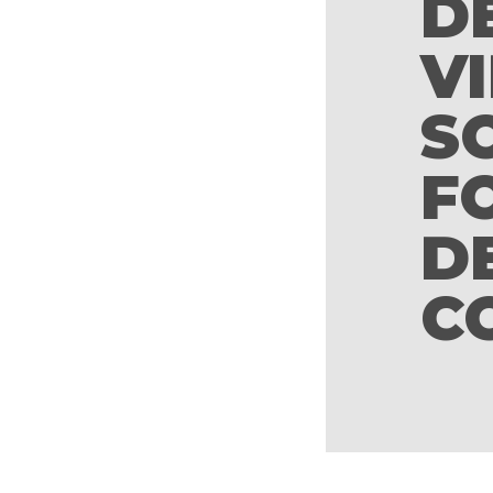
D
VI
S
F
D
C