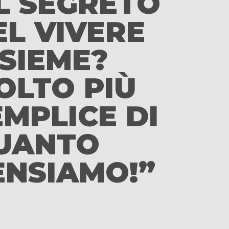
IL SEGRETO
EL VIVERE
NSIEME?
OLTO PIÙ
EMPLICE DI
UANTO
ENSIAMO!”