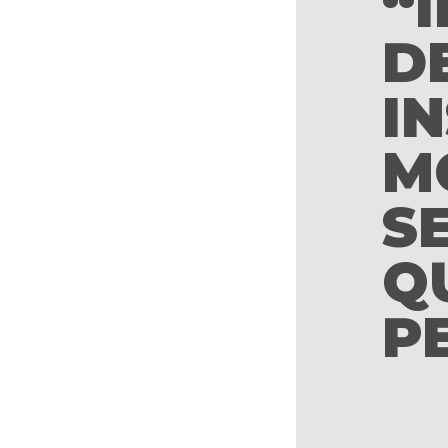
“
D
I
M
S
Q
P