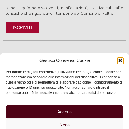
Rimani aggiornato su eventi, manifestazioni, iniziative culturali e
turistiche che riguardano il territorio del Comune di Feltre.
ISCRIVITI
SCOPRI
Gestisci Consenso Cookie
VIVI
Per fornire le migliori esperienze, utilizziamo tecnologie come i cookie per
SERVIZI
memorizzare e/o accedere alle informazioni del dispositivo. Il consenso a
queste tecnologie ci permetterà di elaborare dati come il comportamento di
navigazione o ID unici su questo sito. Non acconsentire o ritirare il
INFORMAZIONI
consenso può influire negativamente su alcune caratteristiche e funzioni.
Accetta
© 2025 Assessorato al Turismo della Città di Feltre
Nega
Privacy
–
Informativa cookie
–
Dichiarazione di