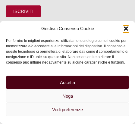
ISCRIVITI
Gestisci Consenso Cookie
SCOPRI
Per fornire le migliori esperienze, utilizziamo tecnologie come i cookie per
memorizzare e/o accedere alle informazioni del dispositivo. Il consenso a
queste tecnologie ci permetterà di elaborare dati come il comportamento di
VIVI
navigazione o ID unici su questo sito. Non acconsentire o ritirare il
consenso può influire negativamente su alcune caratteristiche e funzioni.
SERVIZI
INFORMAZIONI
Accetta
Nega
© 2025 Assessorato al Turismo della Città di Feltre
Vedi preferenze
Privacy
–
Informativa cookie
–
Dichiarazione di
accessibilità
| Made by
Larin