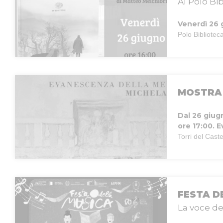
Al Polo Bib
Venerdì 26 
Polo Biblioteca
MOSTRA 
Dal 26 giug
ore 17:00.
E
Torri del Caste
FESTA D
La voce de