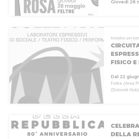
Giovedì 28
Iniziative per ba
CIRCUIT
ESPRESS
FISICO 
Dal 22 giug
Feltre (Area P
(Dolomiti Hub)
CELEBRA
DELLA R