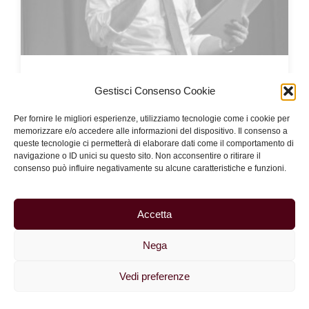
SERAFICO IN ARDORE (PAR XI,37).
Gestisci Consenso Cookie
LA BELLEZZA E LA PROFEZIA DI
SAN FRANCESCO NELLA DIVINA
Per fornire le migliori esperienze, utilizziamo tecnologie come i cookie per
memorizzare e/o accedere alle informazioni del dispositivo. Il consenso a
COMMEDIA
queste tecnologie ci permetterà di elaborare dati come il comportamento di
navigazione o ID unici su questo sito. Non acconsentire o ritirare il
Venerdì 6 marzo 2026 ore 20.30
Evento
consenso può influire negativamente su alcune caratteristiche e funzioni.
concluso
Auditorium Istituto Canossiano
Accetta
Nega
Vedi preferenze